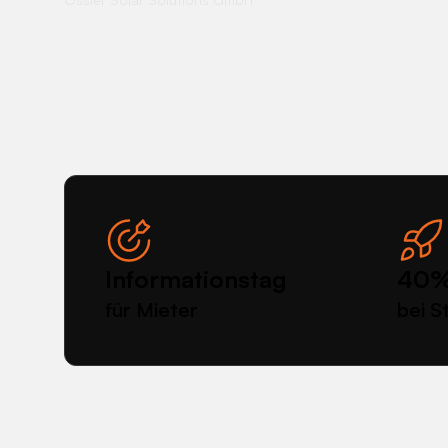
Informationstag
40%
für Mieter
bei S