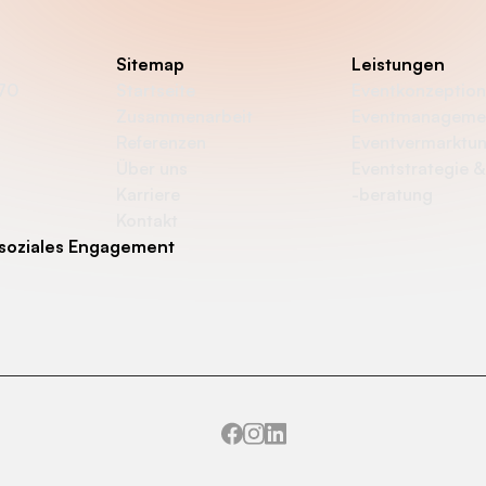
Sitemap
Leistungen
870
Startseite
Eventkonzeption
Zusammenarbeit
Eventmanageme
Referenzen
Eventvermarktu
Über uns
Eventstrategie &
Karriere
-beratung
Kontakt
soziales Engagement