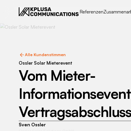
Referenzen
Zusammenarb
Alle Kundenstimmen
Ossler Solar Mieterevent
Vom Mieter-
Informationseven
Vertragsabschlus
Sven Ossler
Ossler Solar Solutions GmbH