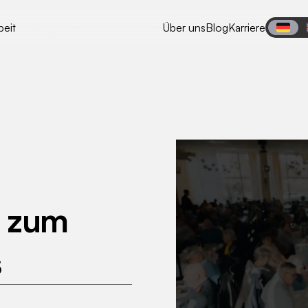
eit
Leistungen
Eventformate
Über uns
Blog
Karriere
t zum
s