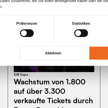
 Daten zusammen, die Sie ihnen bereitgestellt haben oder die s
n.
Weitere Kundenstimmen
Präferenzen
Statistiken
Wachstum
Ablehnen
von
1.800
auf
StB Expo
über
Wachstum von 1.800
3.300
verkaufte
auf über 3.300
Tickets
verkaufte Tickets durch
durch
Event-