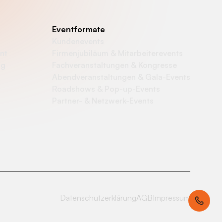
Eventformate
Kundenevents
nt
Firmenjubiläum & Mitarbeiterevents
ng
Fachveranstaltungen & Kongresse
Abendveranstaltungen & Gala-Events
Roadshows & Pop-up-Events
Partner- & Netzwerk-Events
Datenschutzerklärung
AGB
Impressum