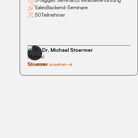
3-tägiges Seminar
zu Mitarbeiterführung
Sales
Backend-Seminare
50
Teilnehmer
Dr. Michael Stoermer
Ex-CEO GmbH
Fallstudie ansehen