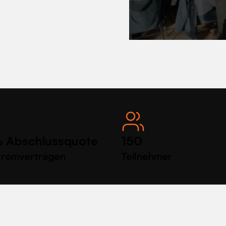
 Abschlussquote
150
tromverträgen
Teilnehmer