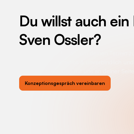
Du willst auch ein
Sven Ossler
?
Klicke auf den Button, um deinen Termin z
Gespräch ist kostenlos & unverbindlich und 
deine Veranstaltung mit uns an deiner Seit
Konzeptionsgespräch vereinbaren