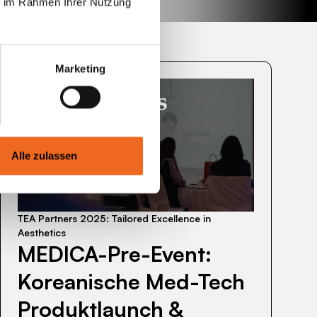
ie im Rahmen Ihrer Nutzung
Marketing
MEDICA-
Alle zulassen
Pre-
Event:
Koreanische
TEA Partners 2025: Tailored Excellence in
Med-
Aesthetics
Tech
MEDICA-Pre-Event:
Produktlaunch
&
Koreanische Med-Tech
Partnertagung
Produktlaunch &