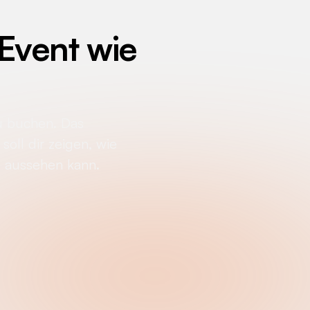
 Event wie
u buchen. Das
soll dir zeigen, wie
e aussehen kann.