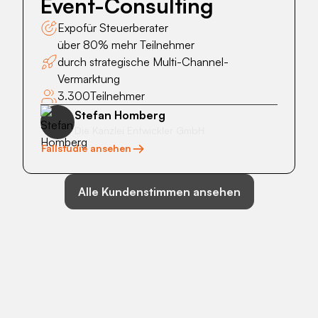
Event-Consulting
Consulting
Expo
für Steuerberater
über 80% mehr Teilnehmer
durch strategische Multi-Channel-
Vermarktung
3.300
Teilnehmer
Stefan Homberg
Die Kanzlei Entwickler GmbH
Fallstudie ansehen
Alle Kundenstimmen ansehen