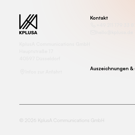
Kontakt
+49 211 179 33 
hello@kplusa.de
KplusA Communications GmbH
Hauptstraße 17
40597 Düsseldorf
Auszeichnungen & 
Infos zur Anfahrt
©
2026
KplusA Communications GmbH