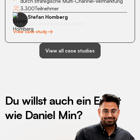
durch strategische Multi-Channel-Vermarktung
3.300
Teilnehmer
Stefan Homberg
Die Kanzlei Entwickler GmbH
View case study
View all case studies
Du willst auch ein Event
wie
Daniel Min
?
Klicke auf den Button, um deinen Termin zu
buchen. Das Gespräch ist kostenlos &