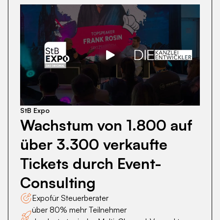
Wachstum
von
1.800
auf
über
StB Expo
3.300
Wachstum von 1.800 auf
verkaufte
über 3.300 verkaufte
Tickets
durch
Tickets durch Event-
Event-
Consulting
Consulting
Expo
für Steuerberater
über 80% mehr Teilnehmer