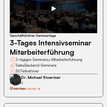
3-
Tages
Intensivseminar
Mitarbeiterführung
Geschäftsführer-Seminartage
3-Tages Intensivseminar
Mitarbeiterführung
3-tägiges Seminar
zu Mitarbeiterführung
Sales
Backend-Seminare
50
Teilnehmer
Dr. Michael Stoermer
Ex-CEO GmbH
View case study