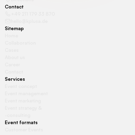
Contact
+49 211 179 33 870
hello@kplusa.de
Sitemap
Home
Collaboration
Cases
About us
Career
Contact
Services
Event concept
Event management
Event marketing
Event strategy &
-consulting
Event formats
Customer Events