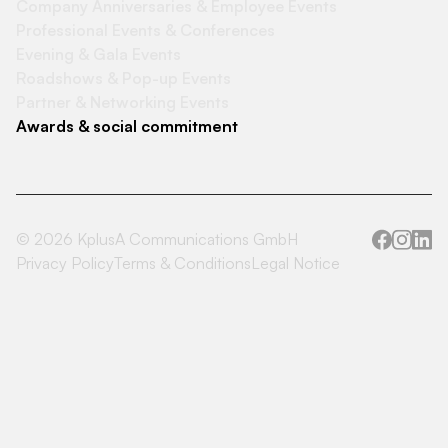
Company Anniversaries & Employee Events
Professional Events & Conferences
Evening & Gala Events
Roadshows & Pop-up Events
Partner & Networking Events
Awards & social commitment
©
2026
KplusA Communications GmbH
Privacy Policy
Terms & Conditions
Legal Notice