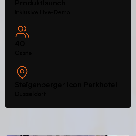
Produktlaunch
inklusive Live-Demo
40
Gäste
Steigenberger Icon Parkhotel
Düsseldorf