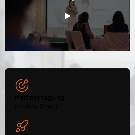
MEDICA-
Pre-
Event:
Koreanische
Med-
Tech
Produktlaunch
&
Partnertagung
Partnertagung
mit Gala-Dinner