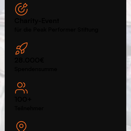
Charity-Event
für die Peak Performer Stiftung
28.000€
Spendensumme
100+
Teilnehmer