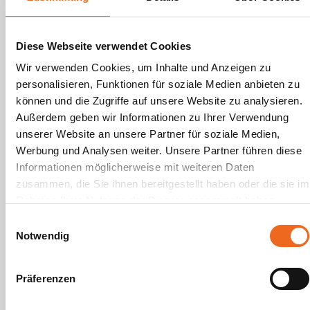
Tolles Projektmanagement und klasse
Hilfe! Obwohl nicht viel Erfahrung mit
Golfurnieren vorhanden war, hat das
Diese Webseite verwendet Cookies
Team von KplusA alles klasse
Wir verwenden Cookies, um Inhalte und Anzeigen zu
personalisieren, Funktionen für soziale Medien anbieten zu
organisiert und insbesondere die
können und die Zugriffe auf unsere Website zu analysieren.
Übersicht behalten, auch wenn es
Außerdem geben wir Informationen zu Ihrer Verwendung
brenzlig und zeitkritisch wurde. Von
unserer Website an unsere Partner für soziale Medien,
der Planung, bis zur Orga und vor
Werbung und Analysen weiter. Unsere Partner führen diese
Informationen möglicherweise mit weiteren Daten
allem des Projektmanagement war
zusammen, die Sie ihnen bereitgestellt haben oder die sie im
klasse. Wir hatten ein Spitzenevent,
Rahmen Ihrer Nutzung der Dienste gesammelt haben.
auch dank der Hilfe und
Einwilligungsauswahl
Notwendig
Unterstützung von Kevin, Lara und
Johanna von KplusA!
Präferenzen