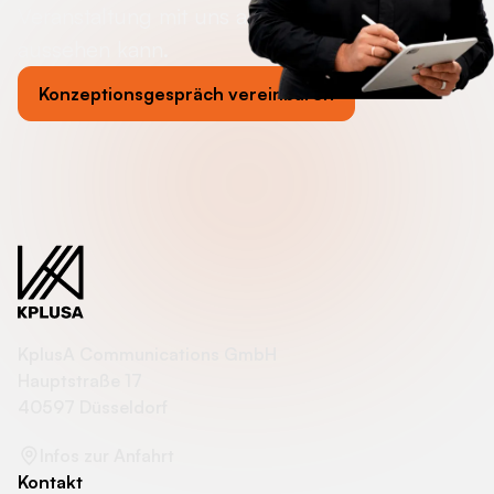
Veranstaltung mit uns an deiner Seite
aussehen kann.
Konzeptionsgespräch vereinbaren
KplusA Communications GmbH
Hauptstraße 17
40597 Düsseldorf
Infos zur Anfahrt
Kontakt