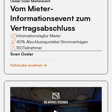
Ossler Solar Mieterevent
Vom Mieter-
Informationsevent zum
Vertragsabschluss
Informationstag
für Mieter
40% Abschlussquote
bei Stromverträgen
150
Teilnehmer
Sven Ossler
Ossler Solar Solutions GmbH
Fallstudie ansehen