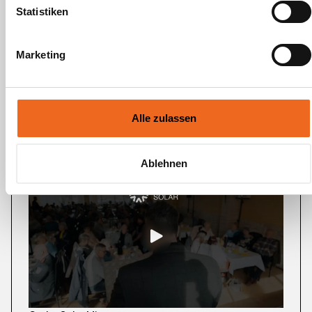
Statistiken
Michael Hill
Marketing
Ensight Consulting GmbH
Alle zulassen
Weitere Kundenstimmen
Ablehnen
Vom
Mieter-
Informationsevent
zum
Vertragsabschluss