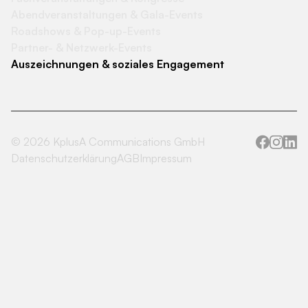
Abendveranstaltungen & Gala-Events
Roadshows & Pop-up-Events
Partner- & Netzwerk-Events
Auszeichnungen & soziales Engagement
©
2026
KplusA Communications GmbH
Datenschutzerklärung
AGB
Impressum