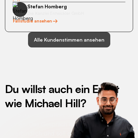
Stefan Homberg
Die Kanzlei Entwickler GmbH
Fallstudie ansehen
Alle Kundenstimmen ansehen
Du willst auch ein Event
wie
Michael Hill
?
Klicke auf den Button, um deinen Termin zu
buchen. Das Gespräch ist kostenlos &
unverbindlich und soll dir zeigen, wie deine