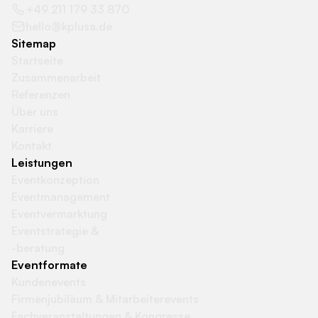
+49 211 179 33 870
hello@kplusa.de
Sitemap
Startseite
Zusammenarbeit
Referenzen
Über uns
Karriere
Kontakt
Leistungen
Eventkonzeption
Eventmanagement
Eventvermarktung
Eventstrategie &
-beratung
Eventformate
Kundenevents
Firmenjubiläum & Mitarbeiterevents
Fachveranstaltungen & Kongresse