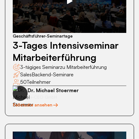
3-
Tages
Intensivseminar
Mitarbeiterführung
Geschäftsführer-Seminartage
3-Tages Intensivseminar
Mitarbeiterführung
3-tägiges Seminar
zu Mitarbeiterführung
Sales
Backend-Seminare
50
Teilnehmer
Dr. Michael Stoermer
Ex-CEO GmbH
Fallstudie ansehen