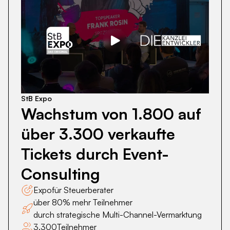
Wachstum
von
1.800
auf
über
StB Expo
3.300
Wachstum von 1.800 auf
verkaufte
über 3.300 verkaufte
Tickets
durch
Tickets durch Event-
Event-
Consulting
Consulting
Expo
für Steuerberater
über 80% mehr Teilnehmer
durch strategische Multi-Channel-Vermarktung
3.300
Teilnehmer