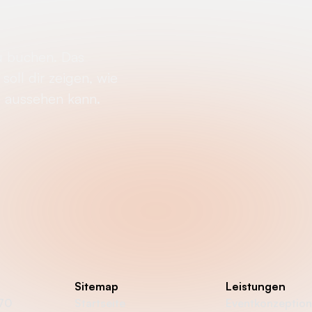
u buchen. Das
soll dir zeigen, wie
e aussehen kann.
Sitemap
Leistungen
870
Startseite
Eventkonzeption