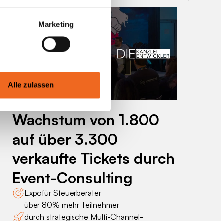
Marketing
Wachstum
von
1.800
Alle zulassen
auf
StB Expo
über
Wachstum von 1.800
3.300
verkaufte
auf über 3.300
Tickets
verkaufte Tickets durch
durch
Event-
Event-Consulting
Consulting
Expo
für Steuerberater
über 80% mehr Teilnehmer
durch strategische Multi-Channel-