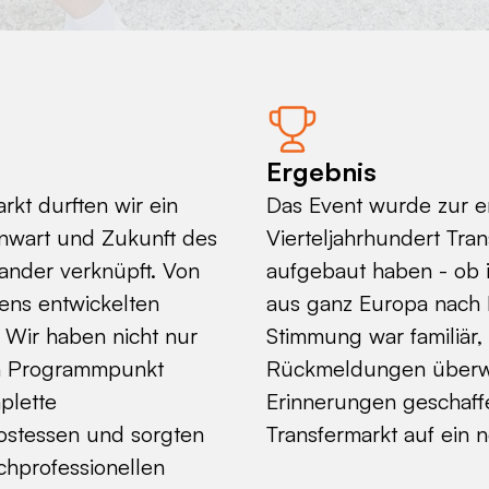
Ergebnis
rkt durften wir ein
Das Event wurde zur 
enwart und Zukunft des
Vierteljahrhundert Tran
ander verknüpft. Von
aufgebaut haben - ob i
gens entwickelten
aus ganz Europa nach 
Wir haben nicht nur
Stimmung war familiär,
en Programmpunkt
Rückmeldungen überwäl
plette
Erinnerungen geschaff
Hostessen und sorgten
Transfermarkt auf ein 
chprofessionellen