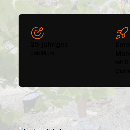
25-jähriges
Emot
Mark
Jubiläum
mit B
Gäst