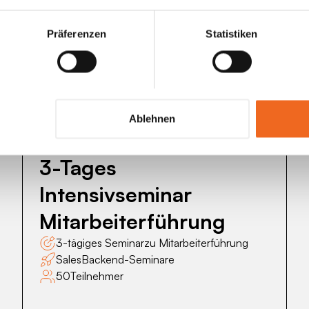
Präferenzen
Statistiken
3-
Tages
Intensivseminar
Ablehnen
Mitarbeiterführung
Geschäftsführer-Seminartage
3-Tages
Intensivseminar
Mitarbeiterführung
3-tägiges Seminar
zu Mitarbeiterführung
Sales
Backend-Seminare
50
Teilnehmer