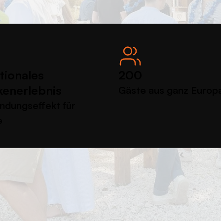
ionales
200
enerlebnis
Gäste aus ganz Europ
indungseffekt für
e