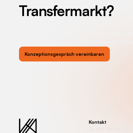
Transfermarkt
?
Klicke auf den Button, um deinen Termin z
Gespräch ist kostenlos & unverbindlich und 
deine Veranstaltung mit uns an deiner Seit
Konzeptionsgespräch vereinbaren
Kontakt
+49 211 179 33 