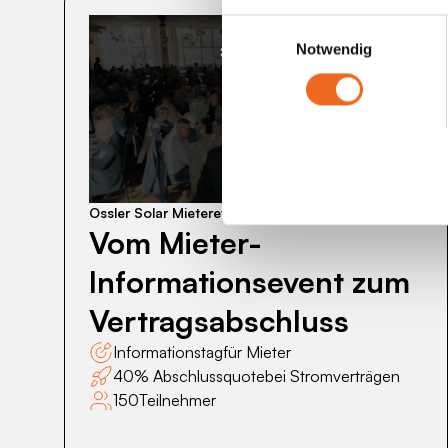
Einwilligungsauswahl
Notwendig
Vom
Mieter-
Informationsevent
zum
Ossler Solar Mieterevent
Vertragsabschluss
Vom Mieter-
Informationsevent zum
Vertragsabschluss
Informationstag
für Mieter
40% Abschlussquote
bei Stromverträgen
150
Teilnehmer