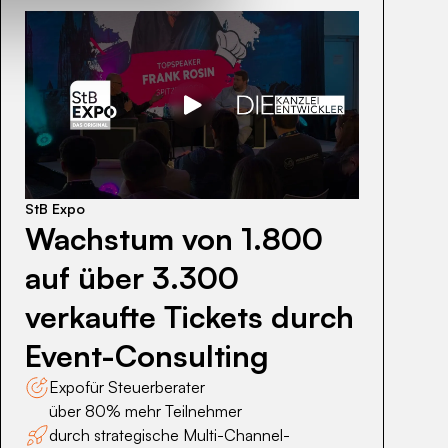
Wachstum
von
1.800
auf
StB Expo
über
Wachstum von 1.800
3.300
verkaufte
auf über 3.300
Tickets
verkaufte Tickets durch
durch
Event-
Event-Consulting
Consulting
Expo
für Steuerberater
über 80% mehr Teilnehmer
durch strategische Multi-Channel-