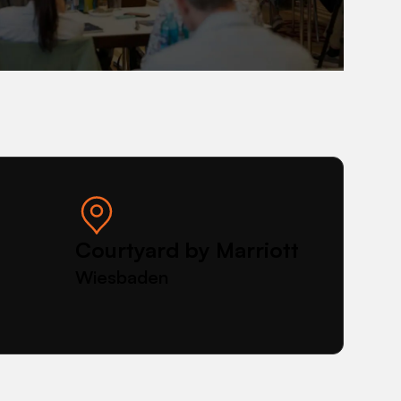
how
to
be
a
better
employer
Courtyard by Marriott
Wiesbaden