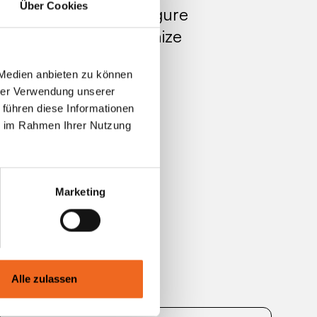
Über Cookies
nerated a mid-five-figure
hether you could organize
best way to do it.
 Medien anbieten zu können
hrer Verwendung unserer
 führen diese Informationen
ie im Rahmen Ihrer Nutzung
Marketing
Alle zulassen