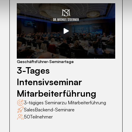
3-
Tages
Intensivseminar
Mitarbeiterführung
Geschäftsführer-Seminartage
3-Tages
Intensivseminar
Mitarbeiterführung
3-tägiges Seminar
zu Mitarbeiterführung
Sales
Backend-Seminare
50
Teilnehmer