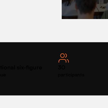
tional six-figure
30
nue
participants