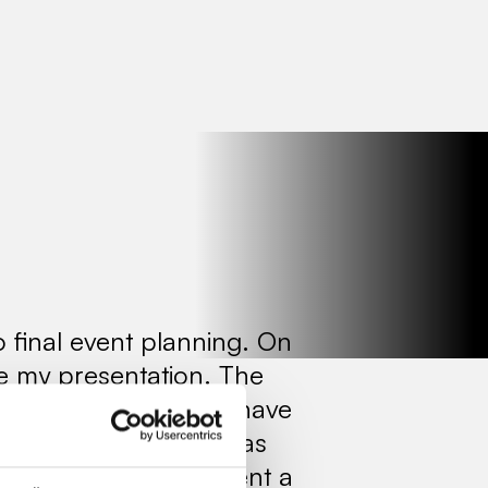
o final event planning. On
ive my presentation. The
sector in particular have
ssionally the event was
ith us because we spent a