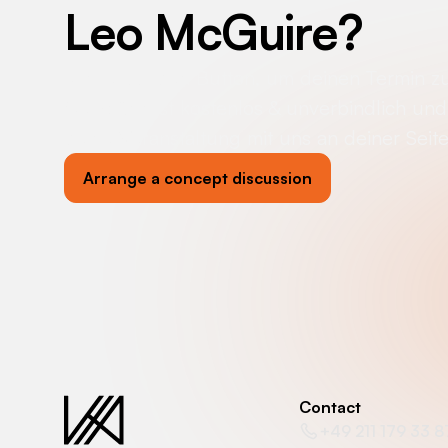
Leo McGuire
?
Klicke auf den Button, um deinen Termin z
Gespräch ist kostenlos & unverbindlich und 
deine Veranstaltung mit uns an deiner Seit
Arrange a concept discussion
Contact
+49 211 179 33 