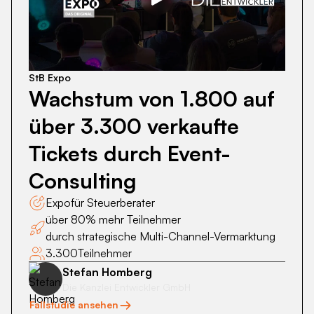
Wachstum
von
1.800
auf
über
StB Expo
3.300
Wachstum von 1.800 auf
verkaufte
über 3.300 verkaufte
Tickets
durch
Tickets durch Event-
Event-
Consulting
Consulting
Expo
für Steuerberater
über 80% mehr Teilnehmer
durch strategische Multi-Channel-Vermarktung
3.300
Teilnehmer
Stefan Homberg
Die Kanzlei Entwickler GmbH
Fallstudie ansehen