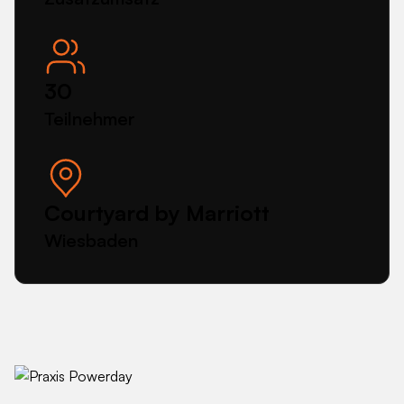
30
Teilnehmer
Courtyard by Marriott
Wiesbaden