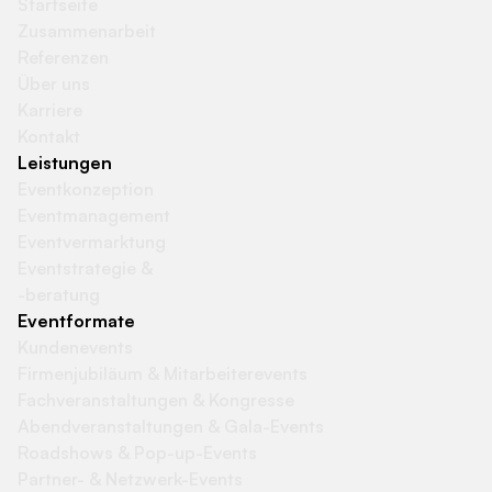
Startseite
Zusammenarbeit
Referenzen
Über uns
Karriere
Kontakt
Leistungen
Eventkonzeption
Eventmanagement
Eventvermarktung
Eventstrategie &
-beratung
Eventformate
Kundenevents
Firmenjubiläum & Mitarbeiterevents
Fachveranstaltungen & Kongresse
Abendveranstaltungen & Gala-Events
Roadshows & Pop-up-Events
Partner- & Netzwerk-Events