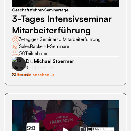
Mitarbeiterführung
Geschäftsführer-Seminartage
3-Tages Intensivseminar
Mitarbeiterführung
3-tägiges Seminar
zu Mitarbeiterführung
Sales
Backend-Seminare
50
Teilnehmer
Dr. Michael Stoermer
Ex-CEO GmbH
Fallstudie ansehen