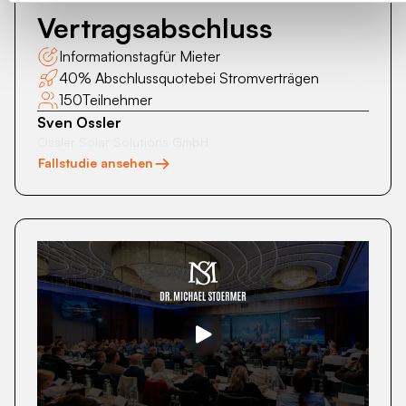
Vertragsabschluss
Informationstag
für Mieter
40% Abschlussquote
bei Stromverträgen
150
Teilnehmer
Sven Ossler
Ossler Solar Solutions GmbH
Fallstudie ansehen
3-
Tages
Intensivseminar