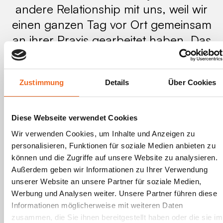
andere Relationship mit uns, weil wir
einen ganzen Tag vor Ort gemeinsam
an ihrer Praxis gearbeitet haben. Das
Event hat einen mittleren fünfstelligen
Zusatzumsatz generiert . allein in den
Zustimmung
Details
Über Cookies
ersten Wochen danach. Es geht nicht
darum, ob man ein Event selber
organisieren könnte, sondern darum,
Diese Webseite verwendet Cookies
was der effizienteste und beste Weg
Wir verwenden Cookies, um Inhalte und Anzeigen zu
ist.
personalisieren, Funktionen für soziale Medien anbieten zu
können und die Zugriffe auf unsere Website zu analysieren.
Außerdem geben wir Informationen zu Ihrer Verwendung
unserer Website an unsere Partner für soziale Medien,
Werbung und Analysen weiter. Unsere Partner führen diese
Informationen möglicherweise mit weiteren Daten
Leo McGuire
zusammen, die Sie ihnen bereitgestellt haben oder die sie im
McGuire Marketing GmbH