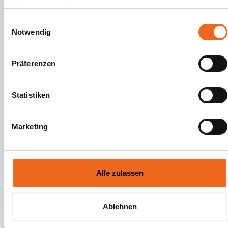
Rahmen Ihrer Nutzung der Dienste gesammelt haben.
Einwilligungsauswahl
Notwendig
Weitere Kundenstimmen
Präferenzen
Statistiken
Marketing
Vom
Mieter-
Informationsevent
Alle zulassen
zum
Vertragsabschluss
Ossler Solar Mieterevent
Vom Mieter-
Ablehnen
Informationsevent zum