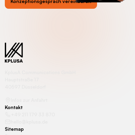
Konzeptionsgespräch vereinbaren
KplusA Communications GmbH
Hauptstraße 17
40597 Düsseldorf
Infos zur Anfahrt
Kontakt
+49 211 179 33 870
hello@kplusa.de
Sitemap